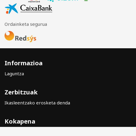
Ordainketa segurua
Informazioa
Laguntza
Zerbitzuak
Ikasleentzako erosketa denda
Kokapena