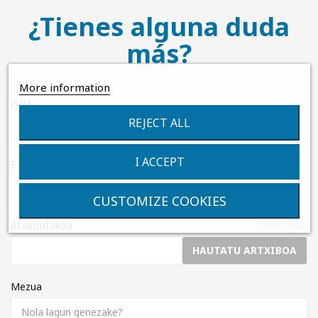
¿Tienes alguna duda
más?
More information
Gaia
REJECT ALL
I ACCEPT
E-mail helbidea
CUSTOMIZE COOKIES
Atxikitutakoa
Hautazkoa
HAUTATU ARTXIBOA
Mezua