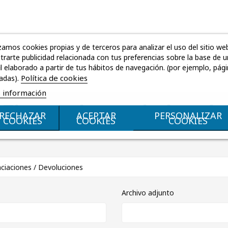
izamos cookies propias y de terceros para analizar el uso del sitio we
rarte publicidad relacionada con tus preferencias sobre la base de u
il elaborado a partir de tus hábitos de navegación. (por ejemplo, pág
Política de cookies
tadas).
 información
¿Tienes alguna duda más
RECHAZAR
ACEPTAR
PERSONALIZAR
COOKIES
COOKIES
COOKIES
Archivo adjunto