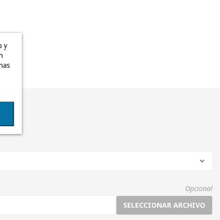
b y
n
inas
?
Opcional
SELECCIONAR ARCHIVO