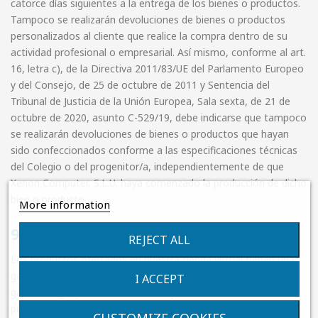
catorce días siguientes a la entrega de los bienes o productos.
Tampoco se realizarán devoluciones de bienes o productos
personalizados al cliente que realice la compra dentro de su
actividad profesional o empresarial. Así mismo, conforme al art.
16, letra c), de la Directiva 2011/83/UE del Parlamento Europeo
y del Consejo, de 25 de octubre de 2011 y Sentencia del
Tribunal de Justicia de la Unión Europea, Sala sexta, de 21 de
octubre de 2020, asunto C-529/19, debe indicarse que tampoco
se realizarán devoluciones de bienes o productos que hayan
sido confeccionados conforme a las especificaciones técnicas
del Colegio o del progenitor/a, independientemente de que
Xenon Computer, S.L.U. haya comenzado la producción de dicho
bien o producto.
More information
9.4. Garantías:
REJECT ALL
Los productos ofertados en nuestra tienda virtual tienen una
garantía de 3 años, salvo en los casos de ampliación de la
I ACCEPT
garantía legal por el fabricante del producto. En todo caso,
puede consultar las condiciones de garantía del producto
CUSTOMIZE COOKIES