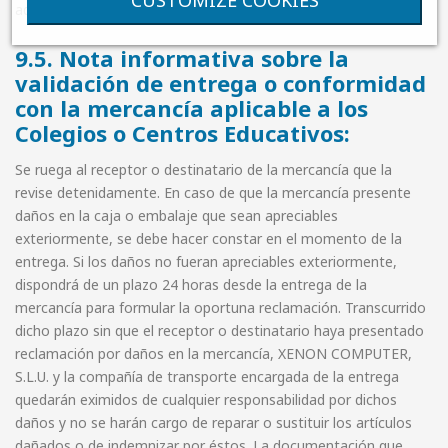
adquirido en la
página web del fabricante
.
9.5. Nota informativa sobre la
validación de entrega o conformidad
con la mercancía aplicable a los
Colegios o Centros Educativos:
Se ruega al receptor o destinatario de la mercancía que la
revise detenidamente. En caso de que la mercancía presente
daños en la caja o embalaje que sean apreciables
exteriormente, se debe hacer constar en el momento de la
entrega. Si los daños no fueran apreciables exteriormente,
dispondrá de un plazo 24 horas desde la entrega de la
mercancía para formular la oportuna reclamación. Transcurrido
dicho plazo sin que el receptor o destinatario haya presentado
reclamación por daños en la mercancía, XENON COMPUTER,
S.L.U. y la compañía de transporte encargada de la entrega
quedarán eximidos de cualquier responsabilidad por dichos
daños y no se harán cargo de reparar o sustituir los artículos
dañados o de indemnizar por éstos. La documentación que