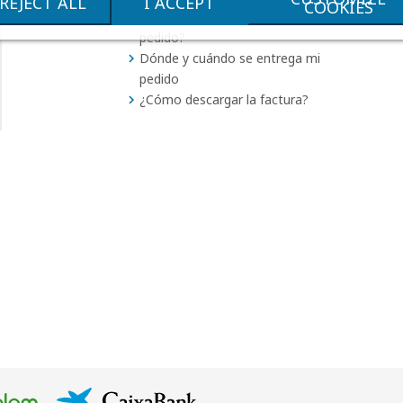
REJECT ALL
I ACCEPT
COOKIES
¿En qué estado se encuentra mi
pedido?
Dónde y cuándo se entrega mi
pedido
¿Cómo descargar la factura?