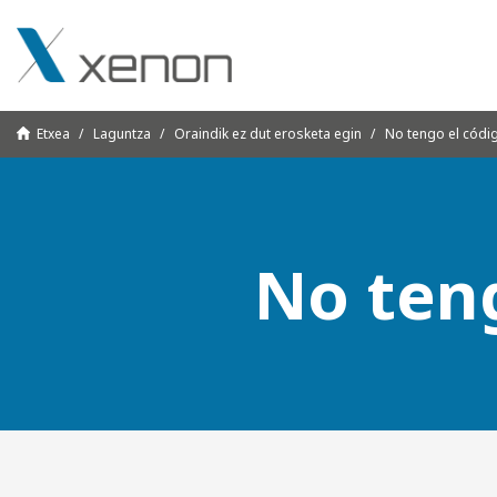
Etxea
Laguntza
Oraindik ez dut erosketa egin
No tengo el códi
No teng