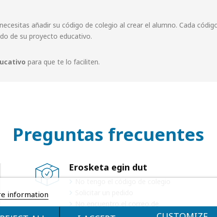
necesitas añadir su código de colegio al crear el alumno. Cada códi
ndo de su proyecto educativo.
ucativo
para que te lo faciliten.
Preguntas frecuentes
Erosketa egin dut
No tengo el código de colegio
Solicitar un pedido
e information
No encuentro el correo de
confirmación del pedido
CUSTOMIZE