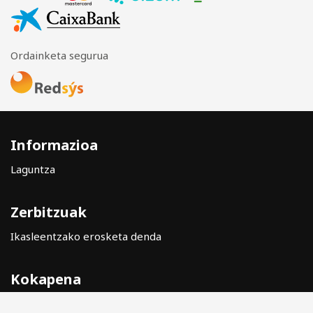
Ordainketa segurua
Informazioa
Laguntza
Zerbitzuak
Ikasleentzako erosketa denda
Kokapena