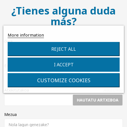
¿Tienes alguna duda
más?
More information
Gaia
REJECT ALL
I ACCEPT
E-mail helbidea
CUSTOMIZE COOKIES
Atxikitutakoa
Hautazkoa
HAUTATU ARTXIBOA
Mezua