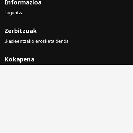
Informazioa
Laguntza
Zerbitzuak
Ikasleentzako erosketa denda
Kokapena
Laguntza
Legezko abisua