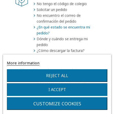
No tengo el código de colegio
Solicitar un pedido
No encuentro el correo de
confirmación del pedido
¿En qué estado se encuentra mi
pedido?
Dónde y cuándo se entrega mi
pedido
¿Cómo descargar la factura?
More information
Nire eskaera jaso dut
REJECT ALL
¿Qué cubre (y qué no) la garantía
Advantage y Advantage Plus?
I ACCEPT
Zerbitzu teknikoa
CUSTOMIZE COOKIES