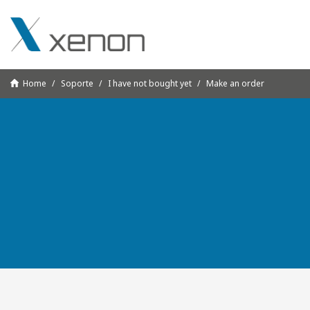
Home
Soporte
I have not bought yet
Make an order