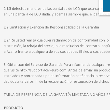
2.1.5 defectos menores de las pantallas de LCD que ocurran en Si
en una pantalla de LCD dada, y además siempre que, el panel de la 
2.2 Limitación y Exención de Responsabilidad de la Garantía
2.2.1 Si usted realiza cualquier reclamación de conformidad con l
sustitución, la rebaja del precio, o la resolución del contrato, s
a Acer o frente a cualquiera de sus sociedades filiales o socieda
3. Obtención del Servicio de Garantía Para informar de cualquier r
que visite http://support.acer-euro.com. Antes de enviar un produ
instalados y borrar cada tipo de información confidencial o rese
debidos a terceros, ni de la recuperación o restauración de dich
TABLA DE REFERENCIA DE LA GARANTÍA LIMITADA A 2 AÑOS 
PRODUCTO