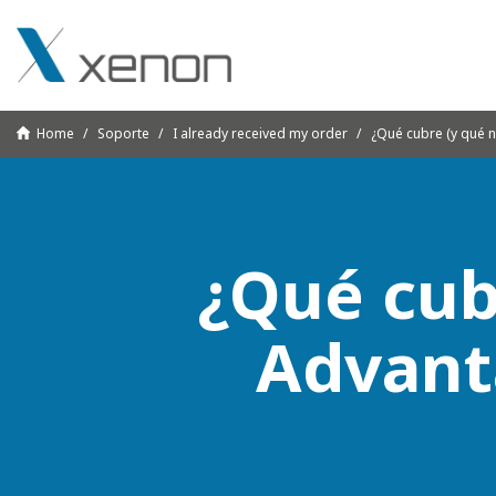
Home
Soporte
I already received my order
¿Qué cubre (y qué n
¿Qué cubr
Advant