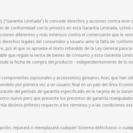
ón 2) (“Garantìa Limitada”) le concede derechos y acciones contra Ace
ón de conformidad con lo previsto en esta Garantía Limitada, uste
ciones diferentes y más extensos contra el comerciante que le vendi
 derechos legales del consumidor y usuario ante la falta de conform
re, por el que se aprueba el texto refundido de la Ley General para l
cable que regula la venta de bienes de consumo y esta Garantía Limit
de la fecha de compra del producto - independientemente de lo esta
s y componentes (opcionales y accessorios) genuinos Acer, que han s
ndido por primera vez a un usuario final en un país del Área Económ
ación del período de garantía especificado en la tarjeta de la Garan
 como nuevo pero que presente los precintos de garantía manipulado
ntía distinta (inferior) respecto a los términos y a las condiciones e
 opción, reparará o reemplazará cualquier Sistema defectuoso o cualq