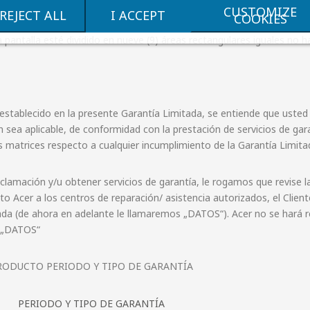
CUSTOMIZE
REJECT ALL
I ACCEPT
COOKIES
stemas equipados con tecnología de pantalla LCD, siempre que no hay
pantalla esté dividido en nueve (9) áreas rectangulares iguales no h
o establecido en la presente Garantía Limitada, se entiende que usted
egún sea aplicable, de conformidad con la prestación de servicios de g
des matrices respecto a cualquier incumplimiento de la Garantía Limi
eclamación y/u obtener servicios de garantía, le rogamos que revise 
cto Acer a los centros de reparación/ asistencia autorizados, el Cli
rvada (de ahora en adelante le llamaremos „DATOS“). Acer no se hará 
os „DATOS“
PRODUCTO PERIODO Y TIPO DE GARANTÍA
PERIODO Y TIPO DE GARANTÍA