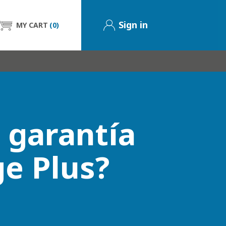
Sign in
MY CART
(0)
a garantía
e Plus?