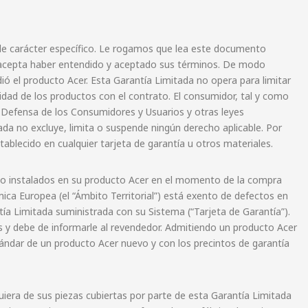
r de carácter específico. Le rogamos que lea este documento
d acepta haber entendido y aceptado sus términos. De modo
ó el producto Acer. Esta Garantía Limitada no opera para limitar
idad de los productos con el contrato. El consumidor, tal y como
a Defensa de los Consumidores y Usuarios y otras leyes
ada no excluye, limita o suspende ningún derecho aplicable. Por
blecido en cualquier tarjeta de garantía u otros materiales.
ido instalados en su producto Acer en el momento de la compra
ica Europea (el “Ámbito Territorial”) está exento de defectos en
tía Limitada suministrada con su Sistema (“Tarjeta de Garantía”).
s y debe de informarle al revendedor. Admitiendo un producto Acer
stándar de un producto Acer nuevo y con los precintos de garantía
uiera de sus piezas cubiertas por parte de esta Garantía Limitada