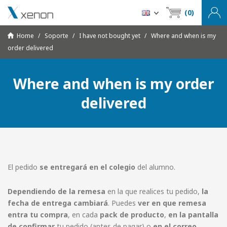
(0)
Home
Soporte
I have not bought yet
Where and when is my
order delivered
Where and when is my order
delivered
El pedido
se entregará en el colegio
del alumno.
Dependiendo de la remesa
en la que realices tu pedido,
la
fecha de entrega cambiará
. Puedes
ver en que remesa
entra tu compra
, en cada
pack de producto
,
en la pantalla
de confirmar
tu pedido (antes de pagar) o
en el correo