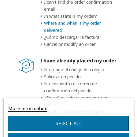
I can't find the order confirmation
email
In what state is my order?
Where and when is my order
delivered
¿Cómo descargar la factura?
Cancel or modify an order
I have already placed my order
No tengo el código de colegio
Solicitar un pedido
No encuentro el correo de
confirmación del pedido
¿En qué estado se encuentra mi
pedido?
More information
Dónde y cuándo se entrega mi
pedido
REJECT ALL
¿Cómo descargar la factura?