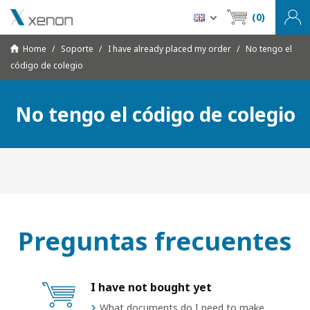
(0)
Home
Soporte
I have already placed my order
No tengo el
código de colegio
No tengo el código de colegio
Preguntas frecuentes
I have not bought yet
What documents do I need to make