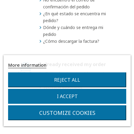
confirmación del pedido
¿En qué estado se encuentra mi
pedido?
Dónde y cuándo se entrega mi
pedido
¿Cómo descargar la factura?
I already received my order
More information
¿Qué cubre (y qué no) la garantía
REJECT ALL
Advantage y Advantage Plus?
Technical assistance
I ACCEPT
CUSTOMIZE COOKIES