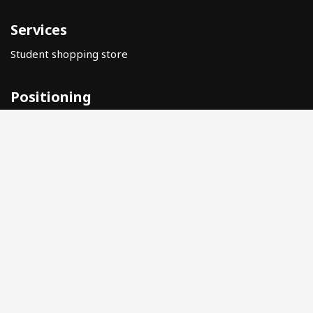
Services
Student shopping store
Positioning
Help
Legal warning
Privacy Policy
Data Protection