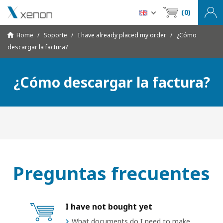
(0)
Home
Soporte
I have already placed my order
¿Cómo
descargar la factura?
¿Cómo descargar la factura?
Preguntas frecuentes
I have not bought yet
What documents do I need to make