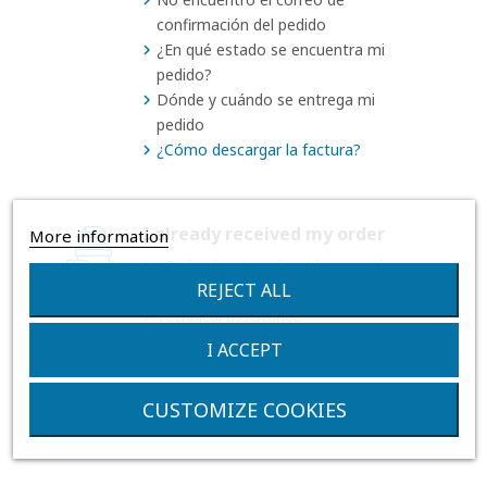
confirmación del pedido
¿En qué estado se encuentra mi
pedido?
Dónde y cuándo se entrega mi
pedido
¿Cómo descargar la factura?
I already received my order
More information
¿Qué cubre (y qué no) la garantía
REJECT ALL
Advantage y Advantage Plus?
Technical assistance
I ACCEPT
CUSTOMIZE COOKIES