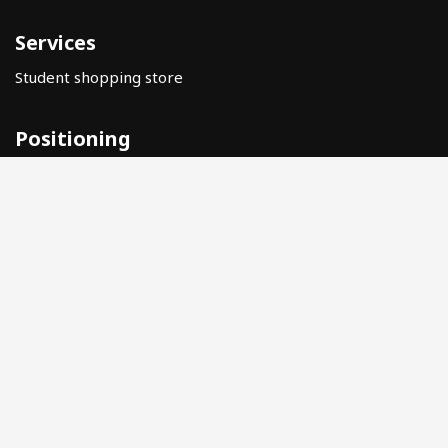
Services
Student shopping store
Positioning
Help
Legal warning
Privacy Policy
Data Protection