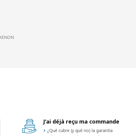
o
 XENON
J'ai déjà reçu ma commande
¿Qué cubre (y qué no) la garantía