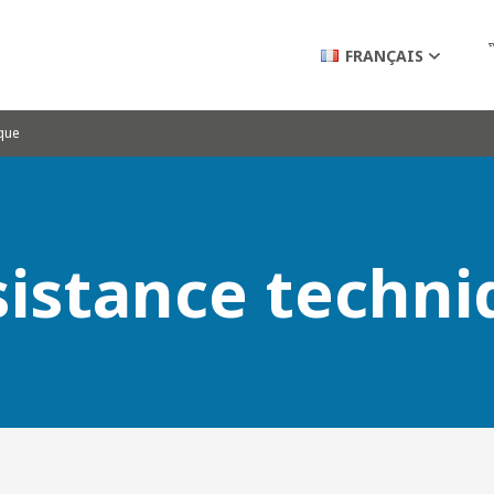
FRANÇAIS
que
sistance techni