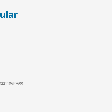
ular
024221196F7600