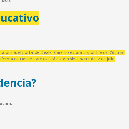
puesto.
ducativo
aforma, el portal de Dealer Care no estará disponible del 26 junio
orma de Dealer Care estará disponible a partir del 2 de julio.
idencia?
ación: