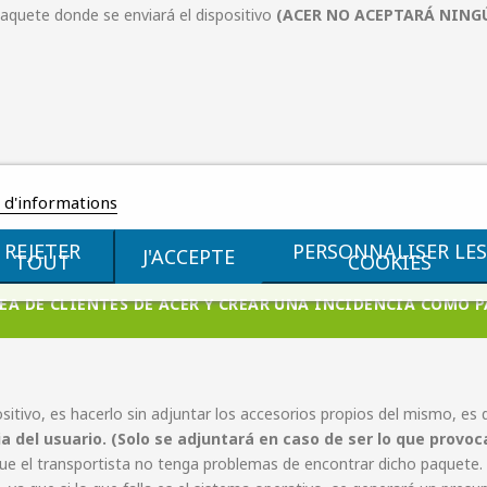
 paquete donde se enviará el dispositivo
(ACER NO ACEPTARÁ NINGÚ
s d'informations
REJETER
PERSONNALISER LES
J'ACCEPTE
TOUT
COOKIES
EA DE CLIENTES DE ACER Y CREAR UNA INCIDENCIA COMO 
sitivo, es hacerlo sin adjuntar los accesorios propios del mismo, es 
pia del usuario. (Solo se adjuntará en caso de ser lo que provo
 que el transportista no tenga problemas de encontrar dicho paquete.