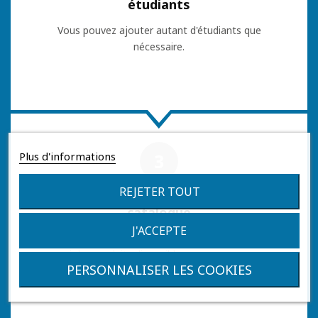
étudiants
Vous pouvez ajouter autant d'étudiants que
nécessaire.
Plus d'informations
3
REJETER TOUT
Accédez au
catalogue
J'ACCEPTE
Une fois connecté avec un étudiant, vous pourrez
voir les produits disponibles pour son cours.
PERSONNALISER LES COOKIES