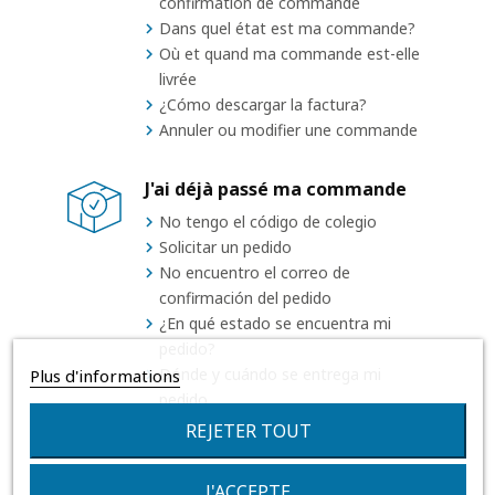
confirmation de commande
Dans quel état est ma commande?
Où et quand ma commande est-elle
livrée
¿Cómo descargar la factura?
Annuler ou modifier une commande
J'ai déjà passé ma commande
No tengo el código de colegio
Solicitar un pedido
No encuentro el correo de
confirmación del pedido
¿En qué estado se encuentra mi
pedido?
Dónde y cuándo se entrega mi
Plus d'informations
pedido
¿Cómo descargar la factura?
REJETER TOUT
J'ACCEPTE